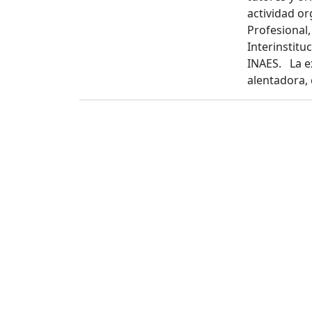
actividad o
Profesional,
Interinstitu
INAES. La ex
alentadora,