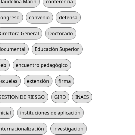
Claudelina Marín
conferencia
congreso
convenio
defensa
Directora General
Doctorado
documental
Educación Superior
eeb
encuentro pedagógico
escuelas
extensión
firma
GESTION DE RIESGO
GIRD
INAES
nicial
instituciones de aplicación
internacionalización
investigacion