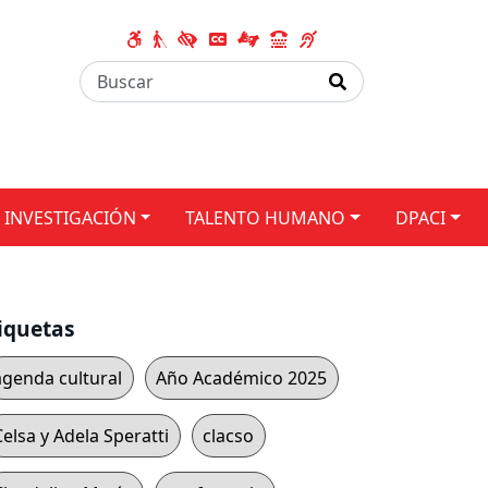
INVESTIGACIÓN
TALENTO HUMANO
DPACI
iquetas
agenda cultural
Año Académico 2025
Celsa y Adela Speratti
clacso