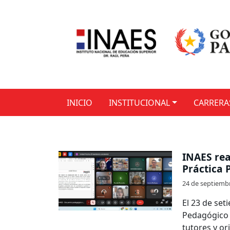
INICIO
INSTITUCIONAL
CARRERA
INAES rea
Práctica 
24 de septiemb
El 23 de set
Pedagógico d
tutores y or