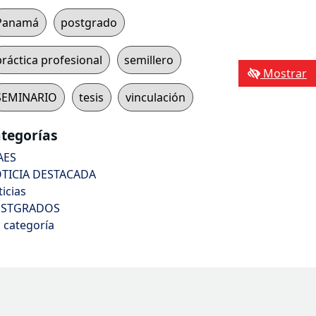
Panamá
postgrado
práctica profesional
semillero
Mostrar
SEMINARIO
tesis
vinculación
tegorías
AES
TICIA DESTACADA
ticias
STGRADOS
n categoría