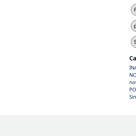
Ca
IN
NO
no
PO
Si