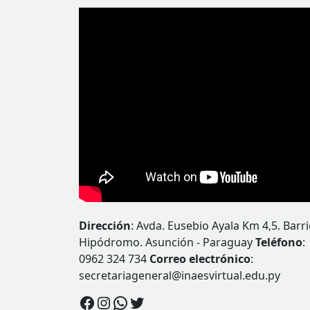
Dirección
: Avda. Eusebio Ayala Km 4,5. Barr
Hipódromo. Asunción - Paraguay
Teléfono
:
0962 324 734
Correo electrónico
:
secretariageneral@inaesvirtual.edu.py
Facebook
Instagram
WhatsApp
Twitter